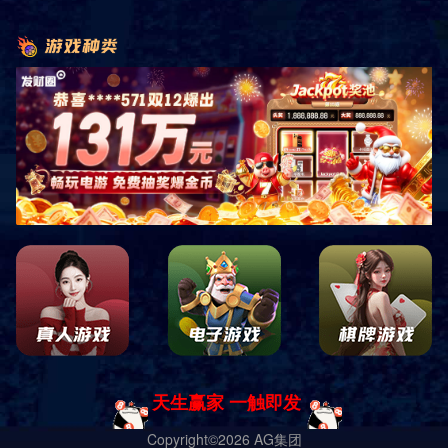
销售客服咨询
关注微信公众平台
四川中康倍力体育用品有限公司
蜀ICP备19028619号-1 Copyright ｜
网站地图
｜
网站XML